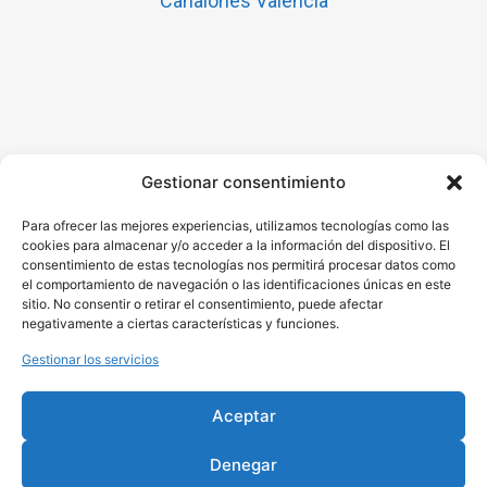
Canalones Valencia
Gestionar consentimiento
Para ofrecer las mejores experiencias, utilizamos tecnologías como las
cookies para almacenar y/o acceder a la información del dispositivo. El
consentimiento de estas tecnologías nos permitirá procesar datos como
el comportamiento de navegación o las identificaciones únicas en este
sitio. No consentir o retirar el consentimiento, puede afectar
Hola! Estas visitante la pagina
negativamente a ciertas características y funciones.
Instalacion de Canalones en Murcia, si
Gestionar los servicios
tienes dudas o quieres un presupuesto
puedes usar este botón para contactar
Aceptar
conmigo directamente.
INSTALA CANALONES
Denegar